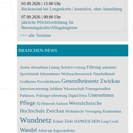
03.09.2026 | 15:00 Uhr
Rückenwind bei Lungenkrebs | kostenfrei, ohne Anmeldung
07.09.2026 | 00:00 Uhr
jährliche Pflichtfortbildung für
Betreuungskräfte/Alltagsbegleiter
>>> alle Termine
BRANCHEN-NEWS
Führung
Azubis übernehmen Leitung
Selektivvertrag
ambulante
Sprechstunde
Informationen
Weihnachtswunsch
Naturheilkunde
Gesundheitsnetz Zwickau
Grußkarten
Persönlichkeiten
Interessenvertretung
Jubiläum
Wissenschaft
Frauengesundheit
Unternehmen
Parkinson,
Prüfungsvorbereitung
Digital Detox
Pflege
Westsächsische
IQ-Netzwerk Sachsen
Hochschule Zwickau
Medizinische Versorgung
Krankenhaus
Wundnetz
Ziele
Kräuter
DANKESCHÖN
Long-Covid
Wandel
Arbeit mit Zugewanderten