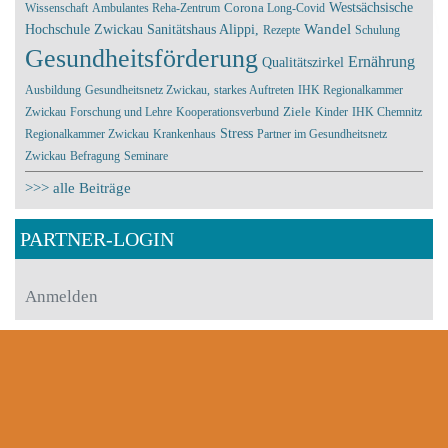
Corona
Westsächsische
Wissenschaft
Ambulantes Reha-Zentrum
Long-Covid
Wandel
Hochschule Zwickau
Sanitätshaus Alippi,
Rezepte
Schulung
Gesundheitsförderung
Ernährung
Qualitätszirkel
Ausbildung
Gesundheitsnetz Zwickau,
starkes Auftreten
IHK Regionalkammer
Ziele
Zwickau
Forschung und Lehre
Kooperationsverbund
Kinder
IHK Chemnitz
Stress
Regionalkammer Zwickau
Krankenhaus
Partner im Gesundheitsnetz
Zwickau
Befragung
Seminare
>>> alle Beiträge
PARTNER-LOGIN
Anmelden