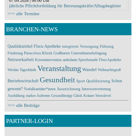
07.09.2026 | 00:00 Uhr
jährliche Pflichtfortbildung für Betreuungskräfte/Alltagsbegleiter
>>> alle Termine
BRANCHEN-NEWS
Qualitätszirkel
Flora-Apotheke
integrierte Versorgung
Führung
Förderung
Paracelsus Klinik
Grußkarten
Unternehmensbefragung
Netzwerkarbeit
Krisenintervention
ambulante Sprechstunde
Flora Apotheke
Veranstaltung
Wandel
Werdau
Tagesklinik
Weihnachtsgruß
Gesundheit
Schon
Betriebswirtschaft
Sport
Qualifizierung
gewusst?
Notfallsanitäter*innen
Auszeichnung
Interessenvertretung
Ausbildung
starkes Auftreten
Gesundhtstipp
Glück
Kräuter
Stresslevel
>>> alle Beiträge
PARTNER-LOGIN