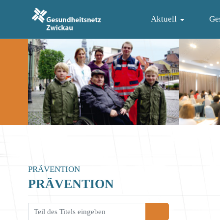
Aktuell
Ge
PRÄVENTION
PRÄVENTION
il des Titels eingeben