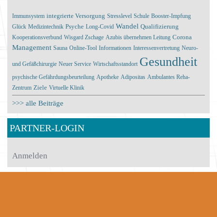
integrierte Versorgung
Immunsystem
Stresslevel
Schule
Booster-Impfung
Wandel
Glück
Medizintechnik
Psyche
Long-Covid
Qualifizierung
Corona
Kooperationsverbund
Wisgard Zschage
Azubis übernehmen Leitung
Management
Sauna
Online-Tool
Informationen
Interessenvertretung
Neuro-
Gesundheit
und Gefäßchirurgie
Neuer Service
Wirtschaftsstandort
psychische Gefährdungsbeurteilung
Apotheke
Adipositas
Ambulantes Reha-
Ziele
Zentrum
Virtuelle Klinik
>>> alle Beiträge
PARTNER-LOGIN
Anmelden