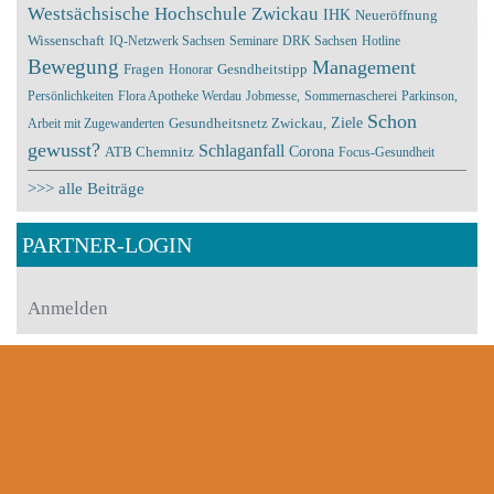
Westsächsische Hochschule Zwickau
IHK
Neueröffnung
Wissenschaft
IQ-Netzwerk Sachsen
Seminare
DRK Sachsen
Hotline
Bewegung
Management
Fragen
Honorar
Gesndheitstipp
Persönlichkeiten
Flora Apotheke Werdau
Jobmesse,
Sommernascherei
Parkinson,
Schon
Ziele
Arbeit mit Zugewanderten
Gesundheitsnetz Zwickau,
gewusst?
Schlaganfall
Corona
ATB Chemnitz
Focus-Gesundheit
>>> alle Beiträge
PARTNER-LOGIN
Anmelden