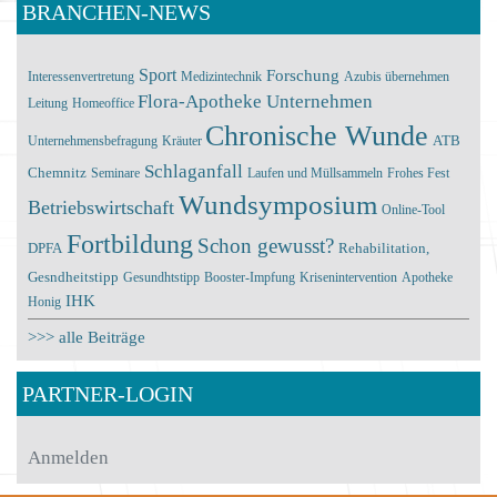
BRANCHEN-NEWS
Sport
Forschung
Interessenvertretung
Medizintechnik
Azubis übernehmen
Flora-Apotheke
Unternehmen
Leitung
Homeoffice
Chronische Wunde
ATB
Unternehmensbefragung
Kräuter
Schlaganfall
Chemnitz
Seminare
Laufen und Müllsammeln
Frohes Fest
Wundsymposium
Betriebswirtschaft
Online-Tool
Fortbildung
Schon gewusst?
DPFA
Rehabilitation,
Gesndheitstipp
Gesundhtstipp
Booster-Impfung
Krisenintervention
Apotheke
IHK
Honig
>>> alle Beiträge
PARTNER-LOGIN
Anmelden