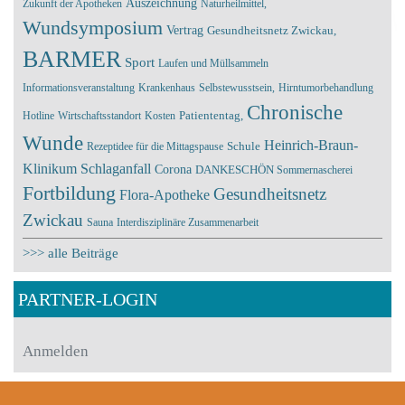
Auszeichnung
Zukunft der Apotheken
Naturheilmittel,
Wundsymposium
Vertrag
Gesundheitsnetz Zwickau,
BARMER
Sport
Laufen und Müllsammeln
Informationsveranstaltung
Krankenhaus
Selbstewusstsein,
Hirntumorbehandlung
Chronische
Hotline
Wirtschaftsstandort
Kosten
Patiententag,
Wunde
Heinrich-Braun-
Rezeptidee für die Mittagspause
Schule
Klinikum
Schlaganfall
Corona
DANKESCHÖN
Sommernascherei
Fortbildung
Gesundheitsnetz
Flora-Apotheke
Zwickau
Sauna
Interdisziplinäre Zusammenarbeit
>>> alle Beiträge
PARTNER-LOGIN
Anmelden