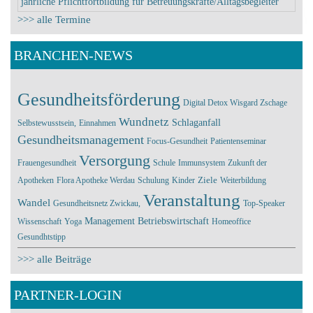
jährliche Pflichtfortbildung für Betreuungskräfte/Alltagsbegleiter
>>> alle Termine
BRANCHEN-NEWS
Gesundheitsförderung
Digital Detox
Wisgard Zschage
Wundnetz
Schlaganfall
Selbstewusstsein,
Einnahmen
Gesundheitsmanagement
Focus-Gesundheit
Patientenseminar
Versorgung
Frauengesundheit
Schule
Immunsystem
Zukunft der
Ziele
Apotheken
Flora Apotheke Werdau
Schulung
Kinder
Weiterbildung
Veranstaltung
Wandel
Gesundheitsnetz Zwickau,
Top-Speaker
Management
Betriebswirtschaft
Wissenschaft
Yoga
Homeoffice
Gesundhtstipp
>>> alle Beiträge
PARTNER-LOGIN