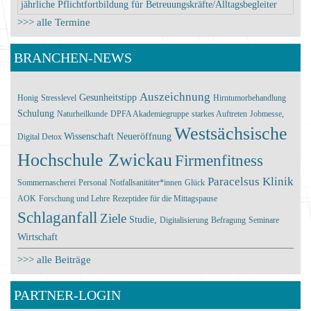
jährliche Pflichtfortbildung für Betreuungskräfte/Alltagsbegleiter
>>> alle Termine
BRANCHEN-NEWS
Auszeichnung
Gesunheitstipp
Honig
Stresslevel
Hirntumorbehandlung
Schulung
Naturheilkunde
DPFA Akademiegruppe
starkes Auftreten
Jobmesse,
Westsächsische
Wissenschaft
Neueröffnung
Digital Detox
Hochschule Zwickau
Firmenfitness
Paracelsus Klinik
Sommernascherei
Personal
Notfallsanitäter*innen
Glück
AOK
Forschung und Lehre
Rezeptidee für die Mittagspause
Schlaganfall
Ziele
Studie,
Digitalisierung
Befragung
Seminare
Wirtschaft
>>> alle Beiträge
PARTNER-LOGIN