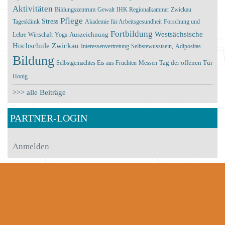
Aktivitäten
Bildungszentrum
Gewalt
IHK Regionalkammer Zwickau
Pflege
Stress
Tagesklinik
Akademie für Arbeitsgesundheit
Forschung und
Fortbildung
Westsächsische
Lehre
Wirtschaft
Yoga
Auszeichnung
Hochschule Zwickau
Interessenvertretung
Selbstewusstsein,
Adipositas
Bildung
Tag der offenen Tür
Selbstgemachtes Eis aus Früchten
Messen
Honig
>>> alle Beiträge
PARTNER-LOGIN
Anmelden