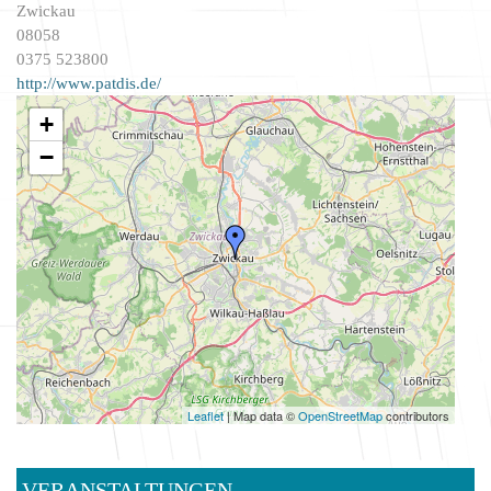
Zwickau
08058
0375 523800
http://www.patdis.de/
+
−
Leaflet
| Map data ©
OpenStreetMap
contributors
VERANSTALTUNGEN