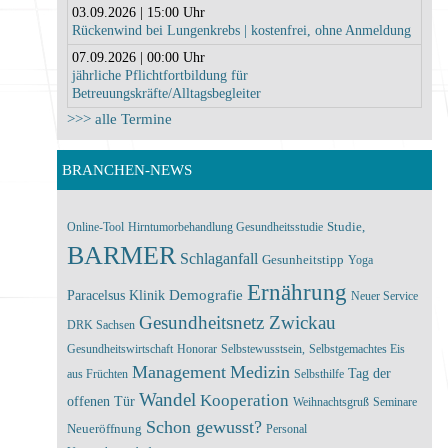
03.09.2026 | 15:00 Uhr
Rückenwind bei Lungenkrebs | kostenfrei, ohne Anmeldung
07.09.2026 | 00:00 Uhr
jährliche Pflichtfortbildung für
Betreuungskräfte/Alltagsbegleiter
>>> alle Termine
BRANCHEN-NEWS
Online-Tool
Hirntumorbehandlung
Gesundheitsstudie
Studie,
BARMER
Schlaganfall
Gesunheitstipp
Yoga
Ernährung
Demografie
Paracelsus Klinik
Neuer Service
Gesundheitsnetz Zwickau
DRK Sachsen
Gesundheitswirtschaft
Honorar
Selbstewusstsein,
Selbstgemachtes Eis
Management
Medizin
Tag der
aus Früchten
Selbsthilfe
Wandel
Kooperation
offenen Tür
Weihnachtsgruß
Seminare
Schon gewusst?
Neueröffnung
Personal