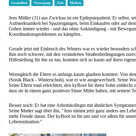
Gesundheit
Versorgung
Ziele
Medizin
Jens Müller (31) aus Zwickau ist ein Epilepsiepatient. Er selbst, 
Aufmerksamkeit bei Spaziergängen, beim Einkaufen oder auf dem 
Gehen immer wieder - und das ohne Ankündigung - mit Bewegung
Koordinationsproblemen zu kämpfen.
Gerade jetzt mit Einbruch des Winters war es wieder besonders sch
ihm noch schwere, mit den veränderten Straßenbedingungen zurec
Hilfestellung für ihn zu tun, konnten sich so kaum auf ihren eige
Wenngleich die Eltern es anfangs kaum glauben konnten: Von dem
(Sorak Black - Winterschuh), war er wie ausgewechselt. Seine Wa
Seine Eltern total erleichtert, den kyBoot für ihren Sohn entdeckt 
dass sie in einem ganz positiven Sinne Mühe haben, mit seinem 
Besser noch: Er hat eine Arbeitskollegin mit ähnlichen Symptomen
Seine Mutter sagt über ihn, "Jens nimmt jetzt ganz anders am Leb
mehr Freude daran. Der kyBoot ist für uns und vor allem für unse
Lebenssituation."